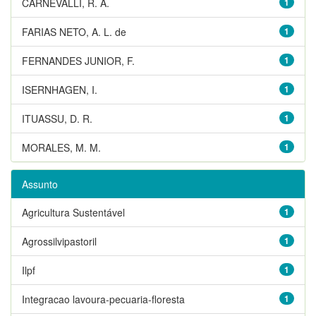
CARNEVALLI, R. A.
1
FARIAS NETO, A. L. de
1
FERNANDES JUNIOR, F.
1
ISERNHAGEN, I.
1
ITUASSU, D. R.
1
MORALES, M. M.
1
Assunto
Agricultura Sustentável
1
Agrossilvipastoril
1
Ilpf
1
Integracao lavoura-pecuaria-floresta
1