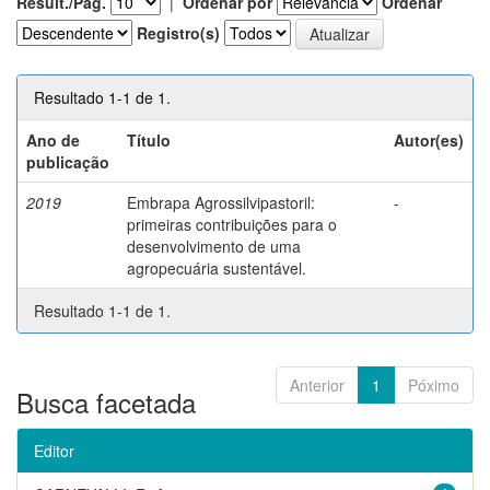
Result./Pág.
|
Ordenar por
Ordenar
Registro(s)
Resultado 1-1 de 1.
Ano de
Título
Autor(es)
publicação
2019
Embrapa Agrossilvipastoril:
-
primeiras contribuições para o
desenvolvimento de uma
agropecuária sustentável.
Resultado 1-1 de 1.
Anterior
1
Póximo
Busca facetada
Editor