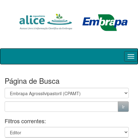
Skip
navigation
Página de Busca
Filtros correntes: