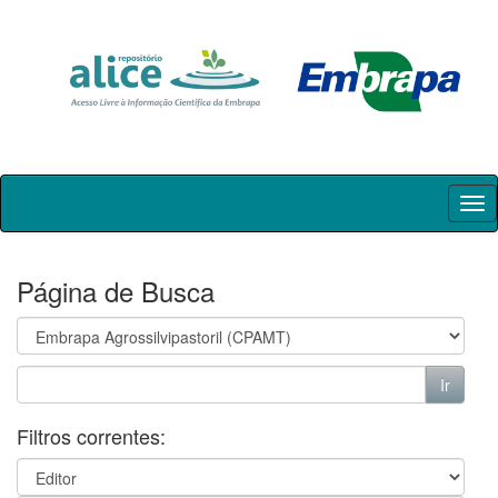
Skip
navigation
Página de Busca
Filtros correntes: