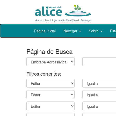
Skip
Página inicial
Navegar
Sobre
Est
navigation
Página de Busca
Filtros correntes: