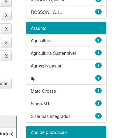
ROSSONI, A. L.
1
Assunto
Agricultura
1
Agricultura Sustentável
1
Agrossilvipastoril
1
Ilpf
1
Mato Grosso
1
Sinop-MT
1
Sistemas integrados
1
Ano de publicação
tor(es)