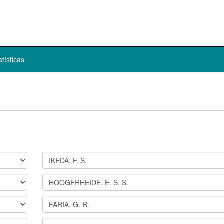
atísticas