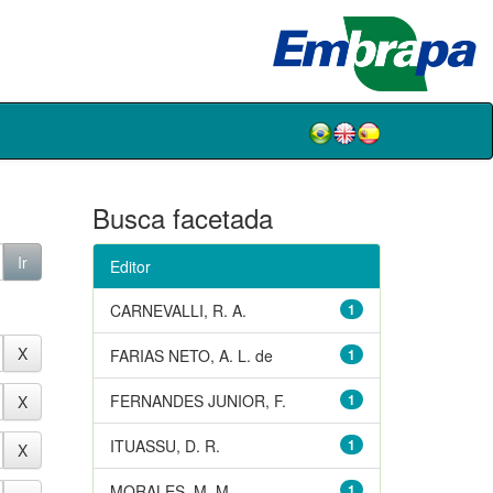
Busca facetada
Editor
CARNEVALLI, R. A.
1
FARIAS NETO, A. L. de
1
FERNANDES JUNIOR, F.
1
ITUASSU, D. R.
1
MORALES, M. M.
1