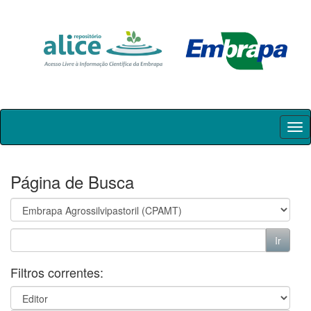
Skip
navigation
Página de Busca
Filtros correntes: