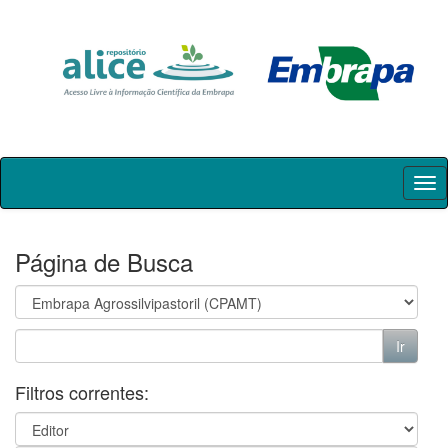
Skip
navigation
Página de Busca
Filtros correntes: