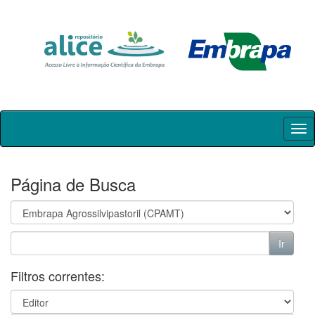
Skip
navigation
Página de Busca
Filtros correntes: