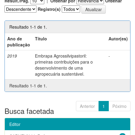
Result./Pág.
|
Ordenar por
Ordenar
Registro(s)
Resultado 1-1 de 1.
Ano de
Título
Autor(es)
publicação
2019
Embrapa Agrossilvipastoril:
-
primeiras contribuições para o
desenvolvimento de uma
agropecuária sustentável.
Resultado 1-1 de 1.
Anterior
1
Póximo
Busca facetada
Editor