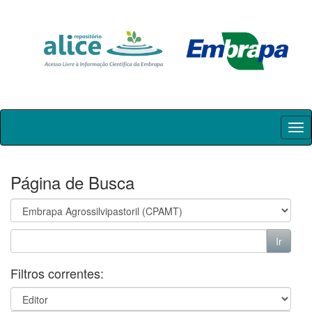
Skip
navigation
Página de Busca
Filtros correntes: