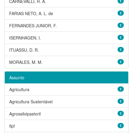
CARNEVALLI, R. A.
1
FARIAS NETO, A. L. de
1
FERNANDES JUNIOR, F.
1
ISERNHAGEN, I.
1
ITUASSU, D. R.
1
MORALES, M. M.
1
Assunto
Agricultura
1
Agricultura Sustentável
1
Agrossilvipastoril
1
Ilpf
1