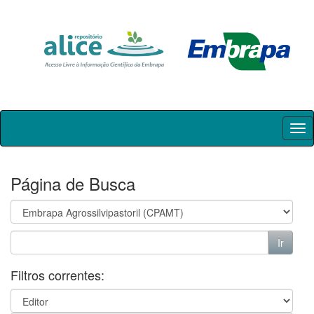
Skip
navigation
Página de Busca
Filtros correntes: