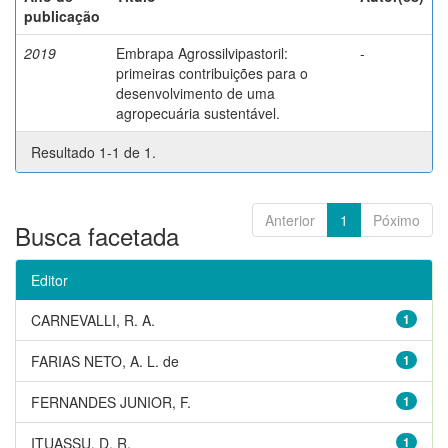
publicação
2019
Embrapa Agrossilvipastoril:
-
primeiras contribuições para o
desenvolvimento de uma
agropecuária sustentável.
Resultado 1-1 de 1.
Anterior
1
Póximo
Busca facetada
Editor
CARNEVALLI, R. A.
1
FARIAS NETO, A. L. de
1
FERNANDES JUNIOR, F.
1
ITUASSU, D. R.
1