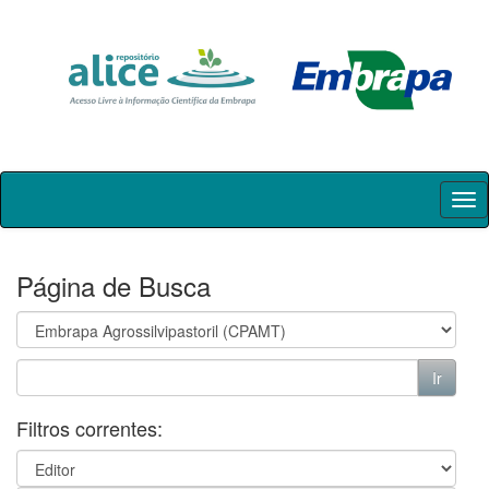
Skip
navigation
Página de Busca
Filtros correntes: