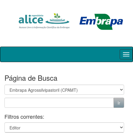
Skip
navigation
Página de Busca
Filtros correntes: