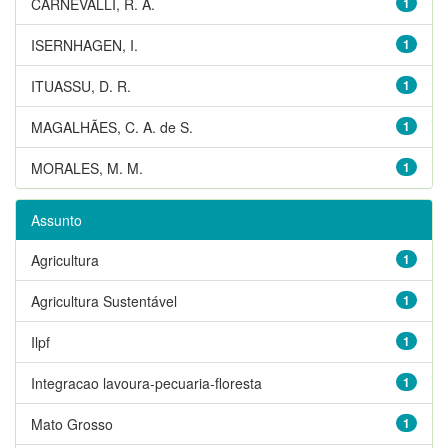
CARNEVALLI, R. A.
1
ISERNHAGEN, I.
1
ITUASSU, D. R.
1
MAGALHÃES, C. A. de S.
1
MORALES, M. M.
1
Assunto
Agricultura
1
Agricultura Sustentável
1
Ilpf
1
Integracao lavoura-pecuaria-floresta
1
Mato Grosso
1