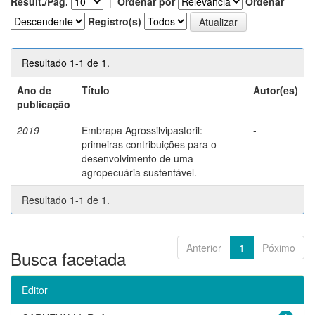
Result./Pág.
|
Ordenar por
Ordenar
Registro(s)
Resultado 1-1 de 1.
Ano de
Título
Autor(es)
publicação
2019
Embrapa Agrossilvipastoril:
-
primeiras contribuições para o
desenvolvimento de uma
agropecuária sustentável.
Resultado 1-1 de 1.
Anterior
1
Póximo
Busca facetada
Editor