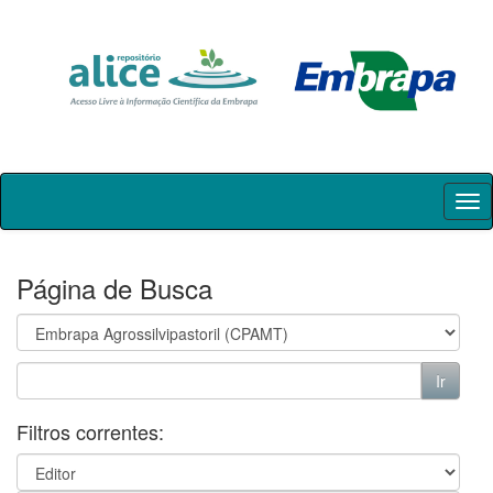
Skip
navigation
Página de Busca
Filtros correntes: