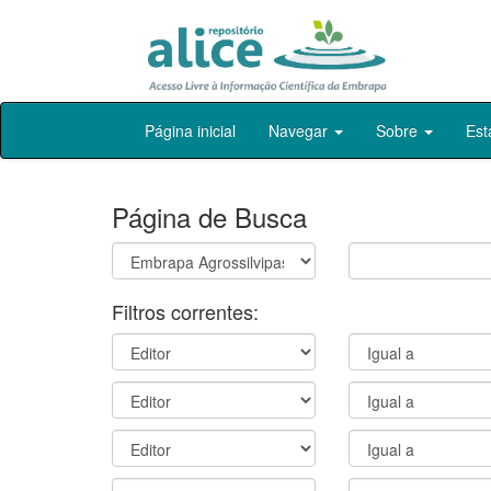
Skip
Página inicial
Navegar
Sobre
Est
navigation
Página de Busca
Filtros correntes: