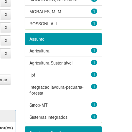
MORALES, M. M.
1
ROSSONI, A. L.
1
Assunto
Agricultura
1
Agricultura Sustentável
1
Ilpf
1
Integracao lavoura-pecuaria-
1
floresta
Sinop-MT
1
Sistemas integrados
1
tor(es)