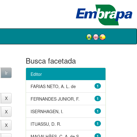
Busca facetada
Editor
FARIAS NETO, A. L. de
1
FERNANDES JUNIOR, F.
1
ISERNHAGEN, I.
1
ITUASSU, D. R.
1
MAGALHÃES, C. A. de S.
1