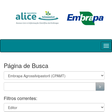
Skip
navigation
Página de Busca
Filtros correntes: