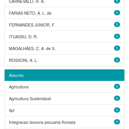
CARNEVALLI, R. A.
1
FARIAS NETO, A. L. de
1
FERNANDES JUNIOR, F.
1
ITUASSU, D. R.
1
MAGALHÃES, C. A. de S.
1
ROSSONI, A. L.
1
Assunto
Agricultura
1
Agricultura Sustentável
1
Ilpf
1
Integracao lavoura-pecuaria-floresta
1