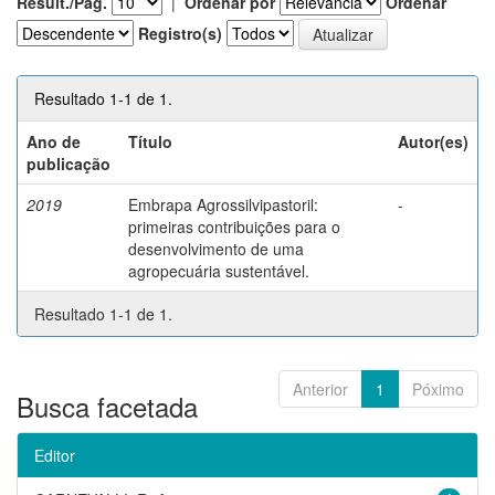
Result./Pág.
|
Ordenar por
Ordenar
Registro(s)
Resultado 1-1 de 1.
Ano de
Título
Autor(es)
publicação
2019
Embrapa Agrossilvipastoril:
-
primeiras contribuições para o
desenvolvimento de uma
agropecuária sustentável.
Resultado 1-1 de 1.
Anterior
1
Póximo
Busca facetada
Editor