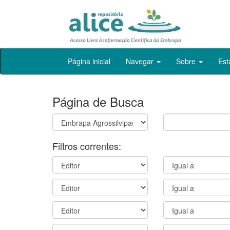
Skip
Página inicial
Navegar
Sobre
Est
navigation
Página de Busca
Filtros correntes: