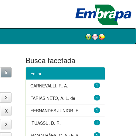
Busca facetada
Editor
CARNEVALLI, R. A.
1
FARIAS NETO, A. L. de
1
FERNANDES JUNIOR, F.
1
ITUASSU, D. R.
1
MAGALHÃES, C. A. de S.
1