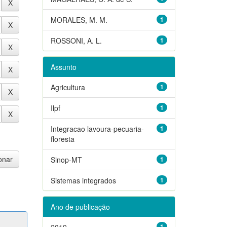
MORALES, M. M.
1
ROSSONI, A. L.
1
Assunto
Agricultura
1
Ilpf
1
Integracao lavoura-pecuaria-
1
floresta
Sinop-MT
1
Sistemas integrados
1
Ano de publicação
2019
1