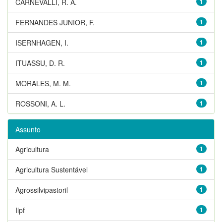
CARNEVALLI, R. A.
1
FERNANDES JUNIOR, F.
1
ISERNHAGEN, I.
1
ITUASSU, D. R.
1
MORALES, M. M.
1
ROSSONI, A. L.
1
Assunto
Agricultura
1
Agricultura Sustentável
1
Agrossilvipastoril
1
Ilpf
1