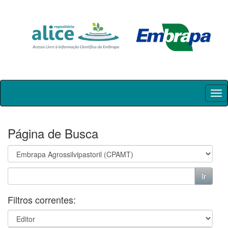
Skip
navigation
Página de Busca
Filtros correntes: