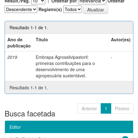
Result./Pág.
|
Ordenar por
Ordenar
Registro(s)
Resultado 1-1 de 1.
Ano de
Título
Autor(es)
publicação
2019
Embrapa Agrossilvipastoril:
-
primeiras contribuições para o
desenvolvimento de uma
agropecuária sustentável.
Resultado 1-1 de 1.
Anterior
1
Póximo
Busca facetada
Editor