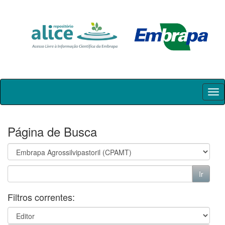
Skip
navigation
Página de Busca
Filtros correntes: