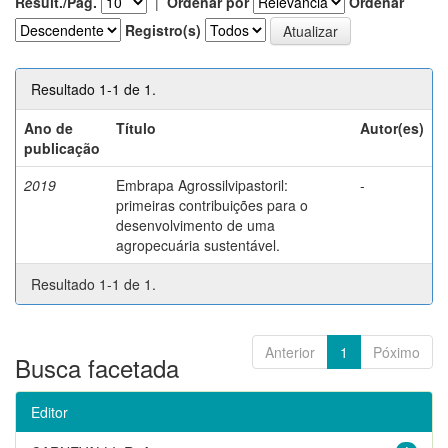
Result./Pág.
|
Ordenar por
Ordenar
Registro(s)
Resultado 1-1 de 1.
Ano de
Título
Autor(es)
publicação
2019
Embrapa Agrossilvipastoril:
-
primeiras contribuições para o
desenvolvimento de uma
agropecuária sustentável.
Resultado 1-1 de 1.
Anterior
1
Póximo
Busca facetada
Editor