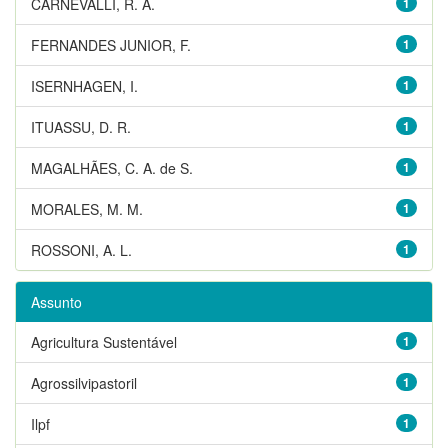
CARNEVALLI, R. A.
1
FERNANDES JUNIOR, F.
1
ISERNHAGEN, I.
1
ITUASSU, D. R.
1
MAGALHÃES, C. A. de S.
1
MORALES, M. M.
1
ROSSONI, A. L.
1
Assunto
Agricultura Sustentável
1
Agrossilvipastoril
1
Ilpf
1