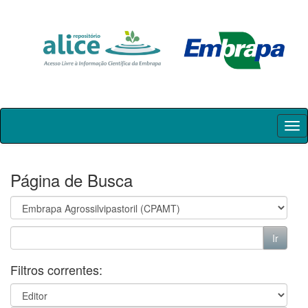
Skip
navigation
Página de Busca
Filtros correntes: