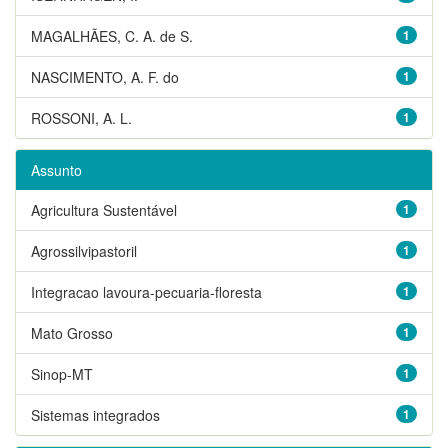
MAGALHÃES, C. A. de S.
1
NASCIMENTO, A. F. do
1
ROSSONI, A. L.
1
Assunto
Agricultura Sustentável
1
Agrossilvipastoril
1
Integracao lavoura-pecuaria-floresta
1
Mato Grosso
1
Sinop-MT
1
Sistemas integrados
1