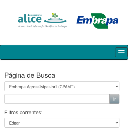
Skip
navigation
Página de Busca
Filtros correntes: