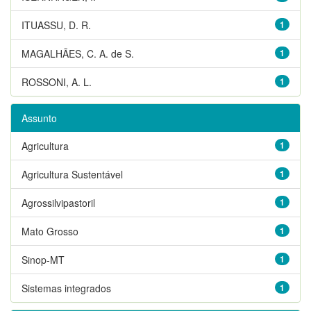
ITUASSU, D. R.
1
MAGALHÃES, C. A. de S.
1
ROSSONI, A. L.
1
Assunto
Agricultura
1
Agricultura Sustentável
1
Agrossilvipastoril
1
Mato Grosso
1
Sinop-MT
1
Sistemas integrados
1