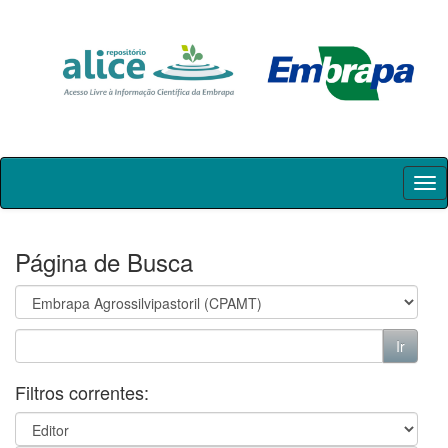
Skip
navigation
Página de Busca
Filtros correntes: