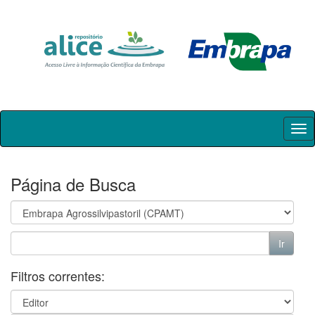
Skip
navigation
Página de Busca
Filtros correntes: