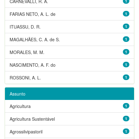
CARNEVALLI, R. A.
1
FARIAS NETO, A. L. de
1
ITUASSU, D. R.
1
MAGALHÃES, C. A. de S.
1
MORALES, M. M.
1
NASCIMENTO, A. F. do
1
ROSSONI, A. L.
1
Assunto
Agricultura
1
Agricultura Sustentável
1
Agrossilvipastoril
1