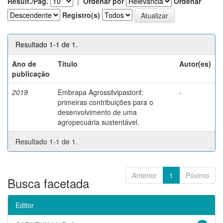
Result./Pág.
|
Ordenar por
Ordenar
Registro(s)
Resultado 1-1 de 1.
Ano de
Título
Autor(es)
publicação
2019
Embrapa Agrossilvipastoril:
-
primeiras contribuições para o
desenvolvimento de uma
agropecuária sustentável.
Resultado 1-1 de 1.
Anterior
1
Póximo
Busca facetada
Editor