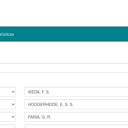
atísticas