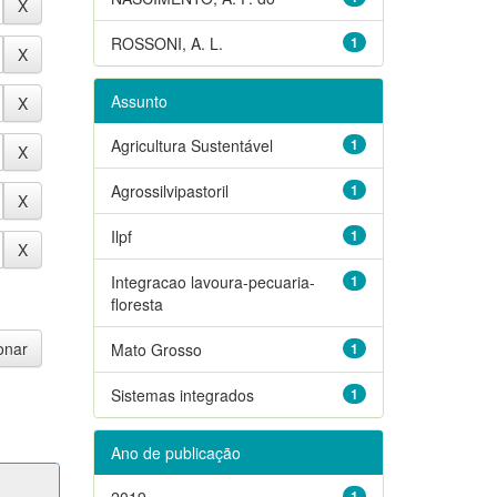
ROSSONI, A. L.
1
Assunto
Agricultura Sustentável
1
Agrossilvipastoril
1
Ilpf
1
Integracao lavoura-pecuaria-
1
floresta
Mato Grosso
1
Sistemas integrados
1
Ano de publicação
2019
1