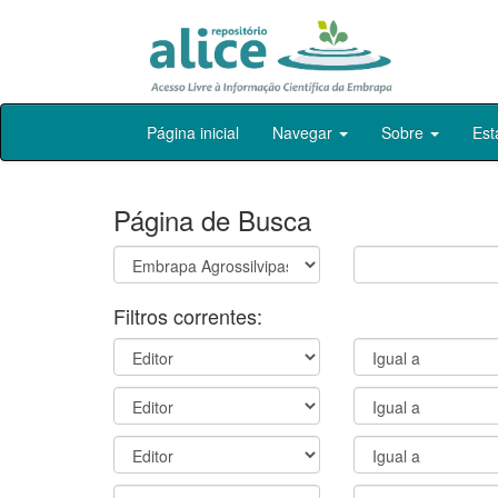
Skip
Página inicial
Navegar
Sobre
Est
navigation
Página de Busca
Filtros correntes: