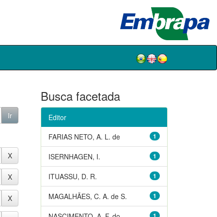
Busca facetada
Editor
FARIAS NETO, A. L. de
1
ISERNHAGEN, I.
1
ITUASSU, D. R.
1
MAGALHÃES, C. A. de S.
1
NASCIMENTO, A. F. do
1