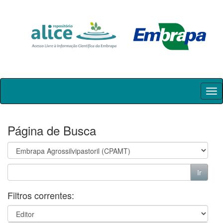
Skip
navigation
Página de Busca
Filtros correntes: