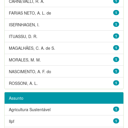
CARNEVALLI, R. A.
1
FARIAS NETO, A. L. de
1
ISERNHAGEN, I.
1
ITUASSU, D. R.
1
MAGALHÃES, C. A. de S.
1
MORALES, M. M.
1
NASCIMENTO, A. F. do
1
ROSSONI, A. L.
1
Assunto
Agricultura Sustentável
1
Ilpf
1