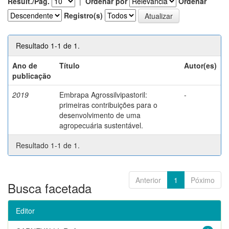
Result./Pág.
|
Ordenar por
Ordenar
Registro(s)
Resultado 1-1 de 1.
Ano de
Título
Autor(es)
publicação
2019
Embrapa Agrossilvipastoril:
-
primeiras contribuições para o
desenvolvimento de uma
agropecuária sustentável.
Resultado 1-1 de 1.
Anterior
1
Póximo
Busca facetada
Editor