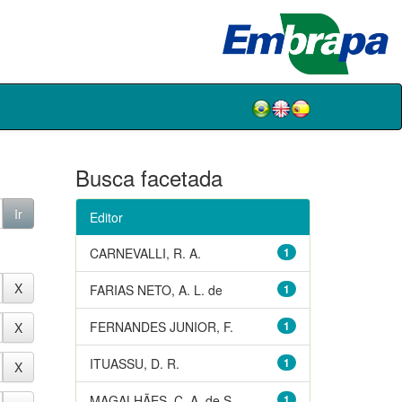
Busca facetada
Editor
CARNEVALLI, R. A.
1
FARIAS NETO, A. L. de
1
FERNANDES JUNIOR, F.
1
ITUASSU, D. R.
1
MAGALHÃES, C. A. de S.
1