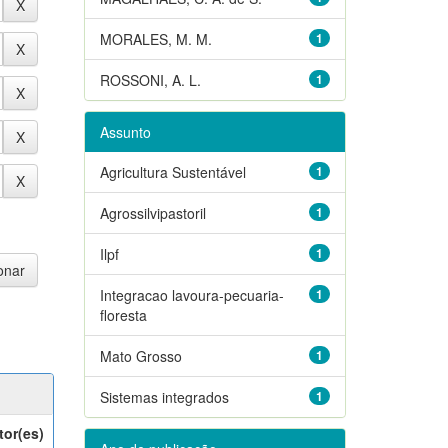
MORALES, M. M.
1
ROSSONI, A. L.
1
Assunto
Agricultura Sustentável
1
Agrossilvipastoril
1
Ilpf
1
Integracao lavoura-pecuaria-
1
floresta
Mato Grosso
1
Sistemas integrados
1
tor(es)