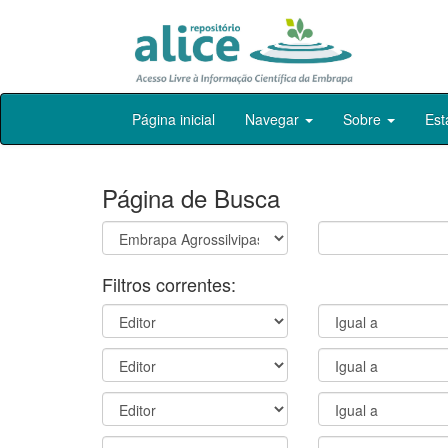
Skip
Página inicial
Navegar
Sobre
Est
navigation
Página de Busca
Filtros correntes: