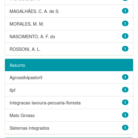
MAGALHÃES, C. A. de S.
1
MORALES, M. M.
1
NASCIMENTO, A. F. do
1
ROSSONI, A. L.
1
Assunto
Agrossilvipastoril
1
Ilpf
1
Integracao lavoura-pecuaria-floresta
1
Mato Grosso
1
Sistemas integrados
1