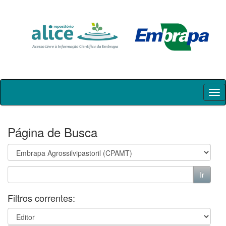
Skip
navigation
Página de Busca
Filtros correntes: