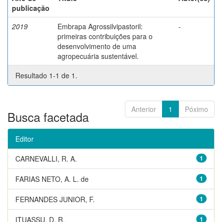
publicação
2019
Embrapa Agrossilvipastoril:
-
primeiras contribuições para o
desenvolvimento de uma
agropecuária sustentável.
Resultado 1-1 de 1.
Anterior
1
Póximo
Busca facetada
Editor
CARNEVALLI, R. A.
1
FARIAS NETO, A. L. de
1
FERNANDES JUNIOR, F.
1
ITUASSU, D. R.
1