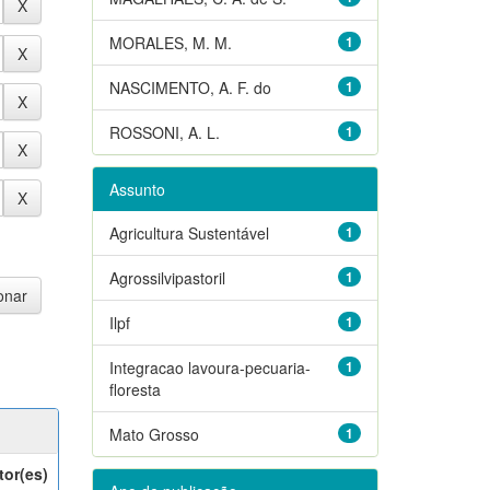
MORALES, M. M.
1
NASCIMENTO, A. F. do
1
ROSSONI, A. L.
1
Assunto
Agricultura Sustentável
1
Agrossilvipastoril
1
Ilpf
1
Integracao lavoura-pecuaria-
1
floresta
Mato Grosso
1
tor(es)