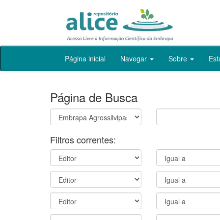
Skip
Página inicial
Navegar
Sobre
Est
navigation
Página de Busca
Filtros correntes: