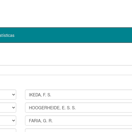
atísticas