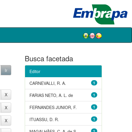
Busca facetada
Editor
CARNEVALLI, R. A.
1
FARIAS NETO, A. L. de
1
FERNANDES JUNIOR, F.
1
ITUASSU, D. R.
1
MAGALHÃES, C. A. de S.
1