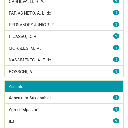
CARNEVALLI, R. A.
1
FARIAS NETO, A. L. de
1
FERNANDES JUNIOR, F.
1
ITUASSU, D. R.
1
MORALES, M. M.
1
NASCIMENTO, A. F. do
1
ROSSONI, A. L.
1
Assunto
Agricultura Sustentável
1
Agrossilvipastoril
1
Ilpf
1