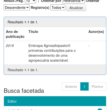
Result./Pág.
|
Ordenar por
Ordenar
Registro(s)
Resultado 1-1 de 1.
Ano de
Título
Autor(es)
publicação
2019
Embrapa Agrossilvipastoril:
-
primeiras contribuições para o
desenvolvimento de uma
agropecuária sustentável.
Resultado 1-1 de 1.
Anterior
1
Póximo
Busca facetada
Editor