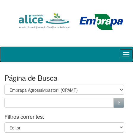
Skip
navigation
Página de Busca
Filtros correntes: