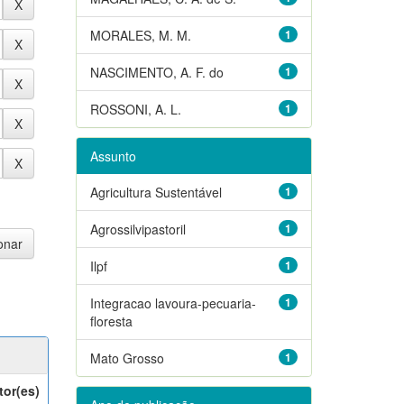
MORALES, M. M.
1
NASCIMENTO, A. F. do
1
ROSSONI, A. L.
1
Assunto
Agricultura Sustentável
1
Agrossilvipastoril
1
Ilpf
1
Integracao lavoura-pecuaria-
1
floresta
Mato Grosso
1
tor(es)