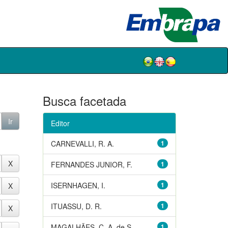
Busca facetada
Editor
CARNEVALLI, R. A.
1
FERNANDES JUNIOR, F.
1
ISERNHAGEN, I.
1
ITUASSU, D. R.
1
MAGALHÃES, C. A. de S.
1