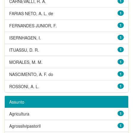
CARNEVALLI, R. A.
1
FARIAS NETO, A. L. de
1
FERNANDES JUNIOR, F.
1
ISERNHAGEN, I.
1
ITUASSU, D. R.
1
MORALES, M. M.
1
NASCIMENTO, A. F. do
1
ROSSONI, A. L.
1
Assunto
Agricultura
1
Agrossilvipastoril
1