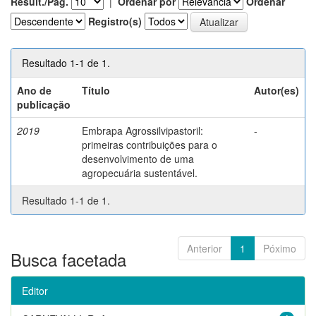
Result./Pág.
|
Ordenar por
Ordenar
Registro(s)
Resultado 1-1 de 1.
Ano de
Título
Autor(es)
publicação
2019
Embrapa Agrossilvipastoril:
-
primeiras contribuições para o
desenvolvimento de uma
agropecuária sustentável.
Resultado 1-1 de 1.
Anterior
1
Póximo
Busca facetada
Editor