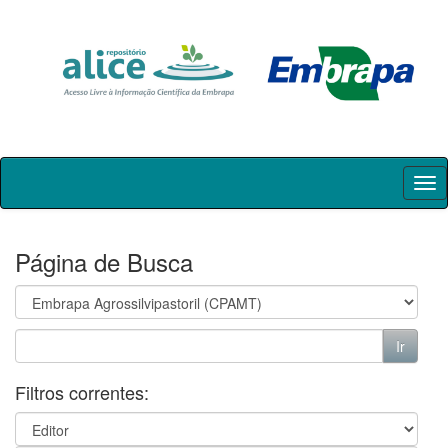
Skip
navigation
Página de Busca
Filtros correntes: