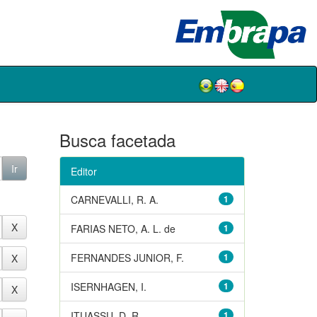
Busca facetada
Editor
CARNEVALLI, R. A.
1
FARIAS NETO, A. L. de
1
FERNANDES JUNIOR, F.
1
ISERNHAGEN, I.
1
ITUASSU, D. R.
1