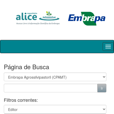
Skip
navigation
Página de Busca
Filtros correntes: