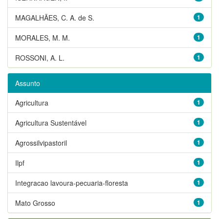
MAGALHÃES, C. A. de S.
1
MORALES, M. M.
1
ROSSONI, A. L.
1
Assunto
Agricultura
1
Agricultura Sustentável
1
Agrossilvipastoril
1
Ilpf
1
Integracao lavoura-pecuaria-floresta
1
Mato Grosso
1