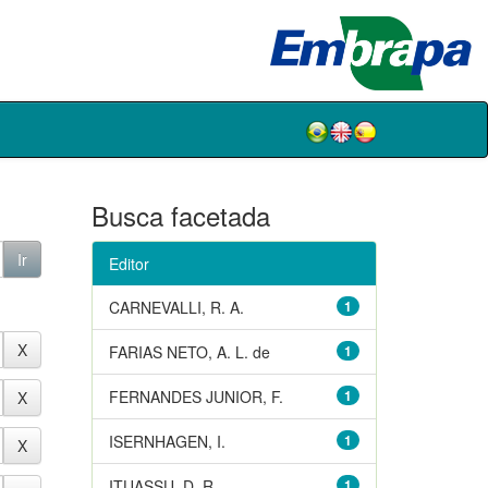
Busca facetada
Editor
CARNEVALLI, R. A.
1
FARIAS NETO, A. L. de
1
FERNANDES JUNIOR, F.
1
ISERNHAGEN, I.
1
ITUASSU, D. R.
1