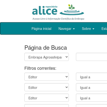
Skip
Página inicial
Navegar
Sobre
Est
navigation
Página de Busca
Filtros correntes: