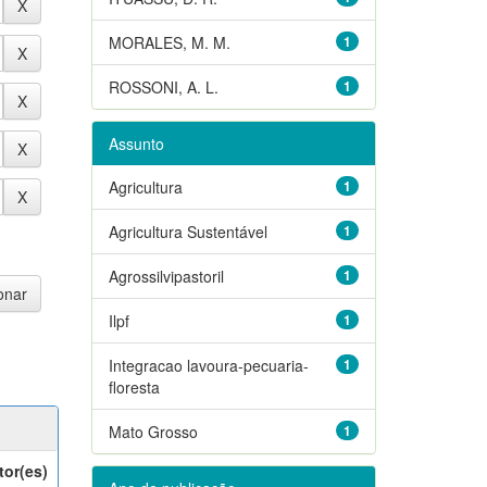
MORALES, M. M.
1
ROSSONI, A. L.
1
Assunto
Agricultura
1
Agricultura Sustentável
1
Agrossilvipastoril
1
Ilpf
1
Integracao lavoura-pecuaria-
1
floresta
Mato Grosso
1
tor(es)