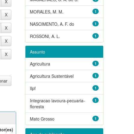
MORALES, M. M.
1
NASCIMENTO, A. F. do
1
ROSSONI, A. L.
1
Assunto
Agricultura
1
Agricultura Sustentável
1
Ilpf
1
Integracao lavoura-pecuaria-
1
floresta
Mato Grosso
1
tor(es)