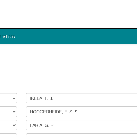
atísticas