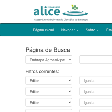
Skip
Página inicial
Navegar
Sobre
Est
navigation
Página de Busca
Filtros correntes: