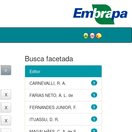
Busca facetada
Editor
CARNEVALLI, R. A.
1
FARIAS NETO, A. L. de
1
FERNANDES JUNIOR, F.
1
ITUASSU, D. R.
1
MAGALHÃES, C. A. de S.
1