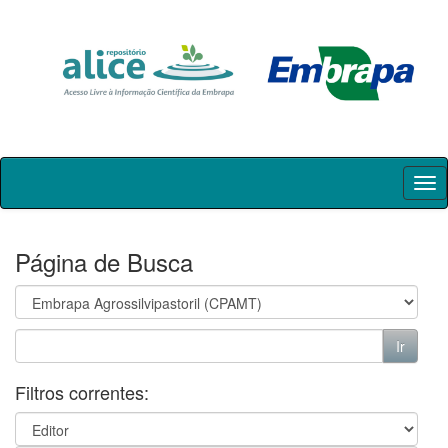
Skip
navigation
Página de Busca
Filtros correntes: