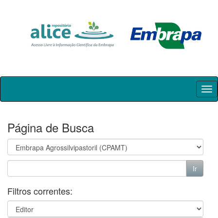
Skip
navigation
Página de Busca
Filtros correntes: