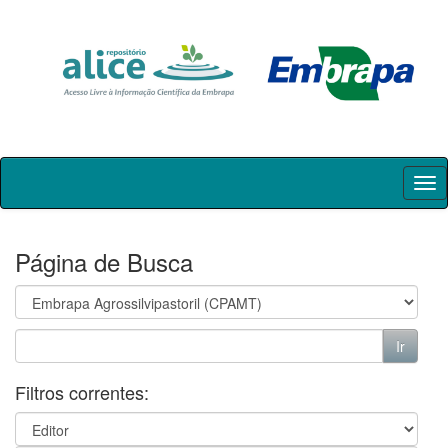
Skip
navigation
Página de Busca
Filtros correntes: