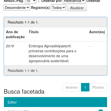
Result./Pág.
|
Ordenar por
Ordenar
Registro(s)
Resultado 1-1 de 1.
Ano de
Título
Autor(es)
publicação
2019
Embrapa Agrossilvipastoril:
-
primeiras contribuições para o
desenvolvimento de uma
agropecuária sustentável.
Resultado 1-1 de 1.
Anterior
1
Póximo
Busca facetada
Editor