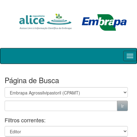
Skip
navigation
Página de Busca
Filtros correntes: