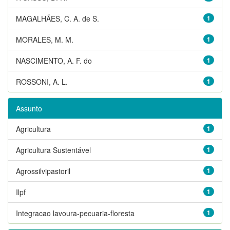
MAGALHÃES, C. A. de S.
1
MORALES, M. M.
1
NASCIMENTO, A. F. do
1
ROSSONI, A. L.
1
Assunto
Agricultura
1
Agricultura Sustentável
1
Agrossilvipastoril
1
Ilpf
1
Integracao lavoura-pecuaria-floresta
1