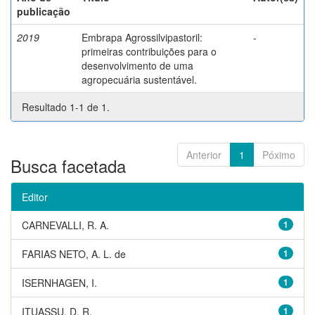
publicação
2019
Embrapa Agrossilvipastoril:
-
primeiras contribuições para o
desenvolvimento de uma
agropecuária sustentável.
Resultado 1-1 de 1.
Anterior
1
Póximo
Busca facetada
Editor
CARNEVALLI, R. A.
1
FARIAS NETO, A. L. de
1
ISERNHAGEN, I.
1
ITUASSU, D. R.
1