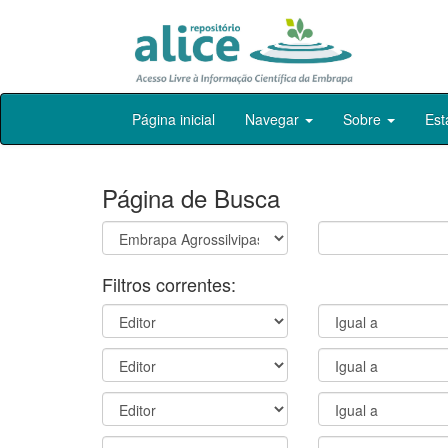
Skip
Página inicial
Navegar
Sobre
Est
navigation
Página de Busca
Filtros correntes: