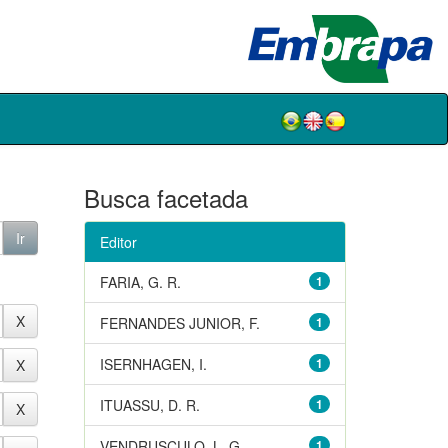
Busca facetada
Editor
FARIA, G. R.
1
FERNANDES JUNIOR, F.
1
ISERNHAGEN, I.
1
ITUASSU, D. R.
1
VENDRUSCULO, L. G.
1