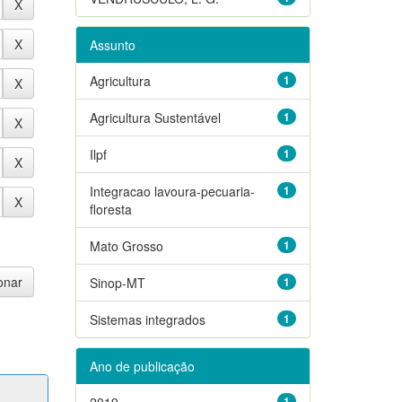
Assunto
Agricultura
1
Agricultura Sustentável
1
Ilpf
1
Integracao lavoura-pecuaria-
1
floresta
Mato Grosso
1
Sinop-MT
1
Sistemas integrados
1
Ano de publicação
2019
1