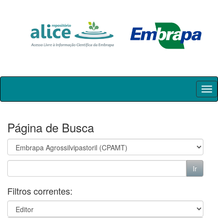
Skip
navigation
Página de Busca
Filtros correntes: