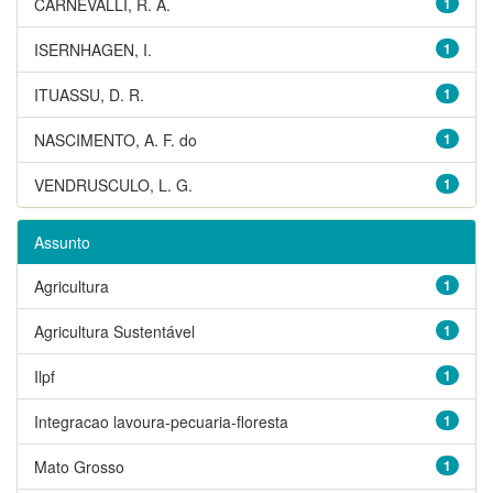
CARNEVALLI, R. A.
1
ISERNHAGEN, I.
1
ITUASSU, D. R.
1
NASCIMENTO, A. F. do
1
VENDRUSCULO, L. G.
1
Assunto
Agricultura
1
Agricultura Sustentável
1
Ilpf
1
Integracao lavoura-pecuaria-floresta
1
Mato Grosso
1