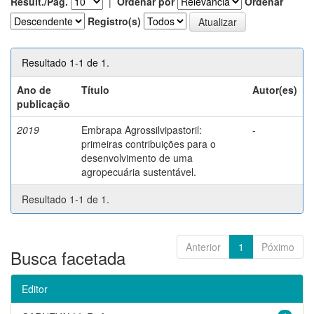
Result./Pág.
|
Ordenar por
Ordenar
Registro(s)
Resultado 1-1 de 1.
Ano de
Título
Autor(es)
publicação
2019
Embrapa Agrossilvipastoril:
-
primeiras contribuições para o
desenvolvimento de uma
agropecuária sustentável.
Resultado 1-1 de 1.
Anterior
1
Póximo
Busca facetada
Editor