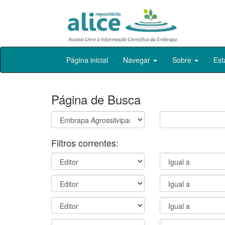
Skip
Página inicial
Navegar
Sobre
Est
navigation
Página de Busca
Filtros correntes: