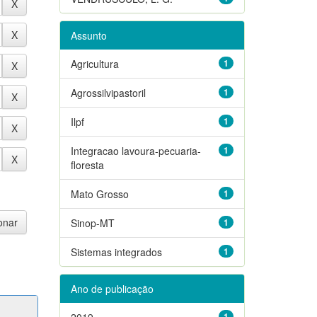
Assunto
Agricultura
1
Agrossilvipastoril
1
Ilpf
1
Integracao lavoura-pecuaria-
1
floresta
Mato Grosso
1
Sinop-MT
1
Sistemas integrados
1
Ano de publicação
2019
1