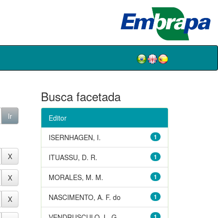
Busca facetada
Editor
ISERNHAGEN, I.
1
ITUASSU, D. R.
1
MORALES, M. M.
1
NASCIMENTO, A. F. do
1
VENDRUSCULO, L. G.
1