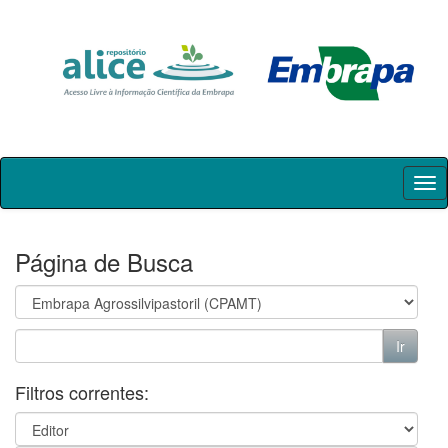
Skip
navigation
Página de Busca
Filtros correntes: