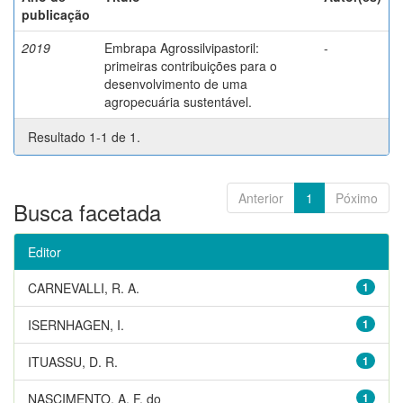
publicação
2019
Embrapa Agrossilvipastoril:
-
primeiras contribuições para o
desenvolvimento de uma
agropecuária sustentável.
Resultado 1-1 de 1.
Anterior
1
Póximo
Busca facetada
Editor
CARNEVALLI, R. A.
1
ISERNHAGEN, I.
1
ITUASSU, D. R.
1
NASCIMENTO, A. F. do
1