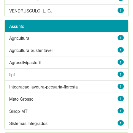
VENDRUSCULO, L. G.
1
Assunto
Agricultura
1
Agricultura Sustentável
1
Agrossilvipastoril
1
Ilpf
1
Integracao lavoura-pecuaria-floresta
1
Mato Grosso
1
Sinop-MT
1
Sistemas integrados
1