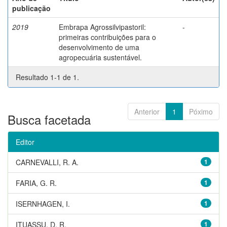
publicação
2019
Embrapa Agrossilvipastoril:
-
primeiras contribuições para o
desenvolvimento de uma
agropecuária sustentável.
Resultado 1-1 de 1.
Anterior
1
Póximo
Busca facetada
Editor
CARNEVALLI, R. A.
1
FARIA, G. R.
1
ISERNHAGEN, I.
1
ITUASSU, D. R.
1