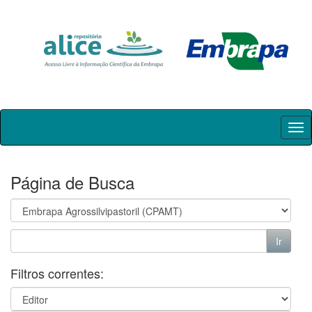
Skip
navigation
Página de Busca
Filtros correntes: