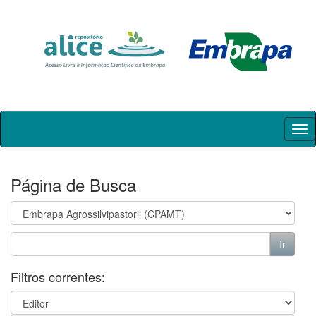
Skip
navigation
Página de Busca
Filtros correntes: