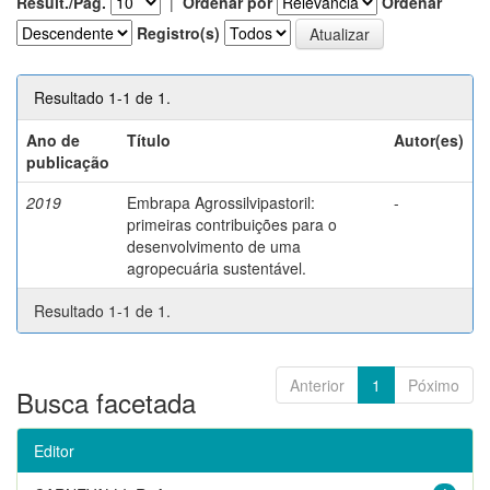
Result./Pág.
|
Ordenar por
Ordenar
Registro(s)
Resultado 1-1 de 1.
Ano de
Título
Autor(es)
publicação
2019
Embrapa Agrossilvipastoril:
-
primeiras contribuições para o
desenvolvimento de uma
agropecuária sustentável.
Resultado 1-1 de 1.
Anterior
1
Póximo
Busca facetada
Editor