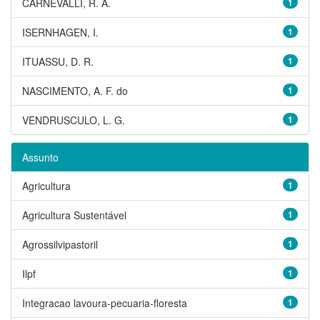
CARNEVALLI, R. A.
1
ISERNHAGEN, I.
1
ITUASSU, D. R.
1
NASCIMENTO, A. F. do
1
VENDRUSCULO, L. G.
1
Assunto
Agricultura
1
Agricultura Sustentável
1
Agrossilvipastoril
1
Ilpf
1
Integracao lavoura-pecuaria-floresta
1