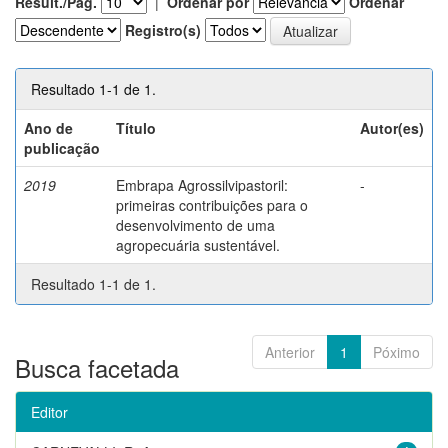
Result./Pág.
|
Ordenar por
Ordenar
Registro(s)
Resultado 1-1 de 1.
Ano de
Título
Autor(es)
publicação
2019
Embrapa Agrossilvipastoril:
-
primeiras contribuições para o
desenvolvimento de uma
agropecuária sustentável.
Resultado 1-1 de 1.
Anterior
1
Póximo
Busca facetada
Editor