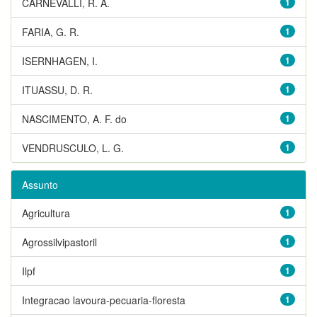
CARNEVALLI, R. A.
1
FARIA, G. R.
1
ISERNHAGEN, I.
1
ITUASSU, D. R.
1
NASCIMENTO, A. F. do
1
VENDRUSCULO, L. G.
1
Assunto
Agricultura
1
Agrossilvipastoril
1
Ilpf
1
Integracao lavoura-pecuaria-floresta
1