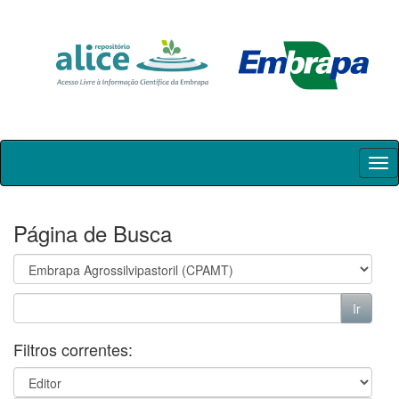
Skip
navigation
Página de Busca
Filtros correntes: