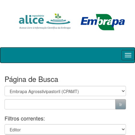
Skip
navigation
Página de Busca
Filtros correntes: