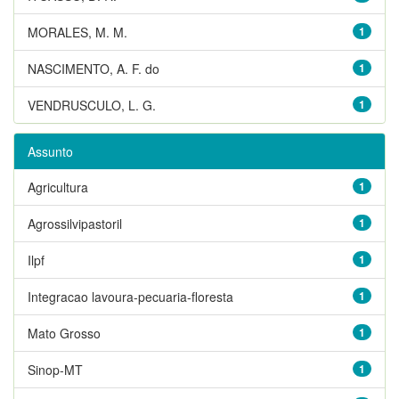
MORALES, M. M.
1
NASCIMENTO, A. F. do
1
VENDRUSCULO, L. G.
1
Assunto
Agricultura
1
Agrossilvipastoril
1
Ilpf
1
Integracao lavoura-pecuaria-floresta
1
Mato Grosso
1
Sinop-MT
1