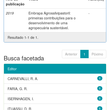
publicação
2019
Embrapa Agrossilvipastoril:
-
primeiras contribuições para o
desenvolvimento de uma
agropecuária sustentável.
Resultado 1-1 de 1.
Anterior
1
Póximo
Busca facetada
Editor
CARNEVALLI, R. A.
1
FARIA, G. R.
1
ISERNHAGEN, I.
1
ITUASSU, D. R.
1