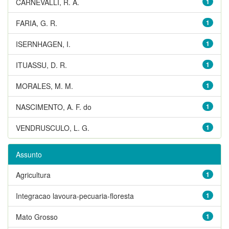
CARNEVALLI, R. A.
1
FARIA, G. R.
1
ISERNHAGEN, I.
1
ITUASSU, D. R.
1
MORALES, M. M.
1
NASCIMENTO, A. F. do
1
VENDRUSCULO, L. G.
1
Assunto
Agricultura
1
Integracao lavoura-pecuaria-floresta
1
Mato Grosso
1