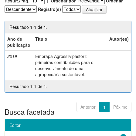
Result./Pág.
|
Ordenar por
Ordenar
Registro(s)
Resultado 1-1 de 1.
Ano de
Título
Autor(es)
publicação
2019
Embrapa Agrossilvipastoril:
-
primeiras contribuições para o
desenvolvimento de uma
agropecuária sustentável.
Resultado 1-1 de 1.
Anterior
1
Póximo
Busca facetada
Editor