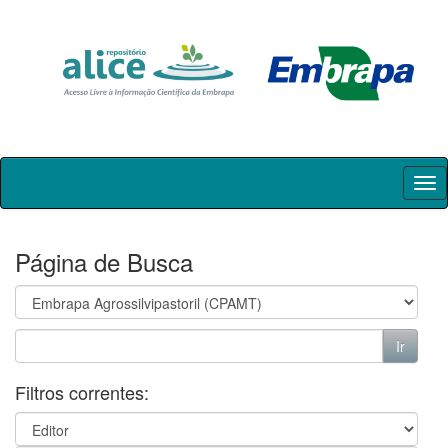
Skip
navigation
Página de Busca
Filtros correntes: