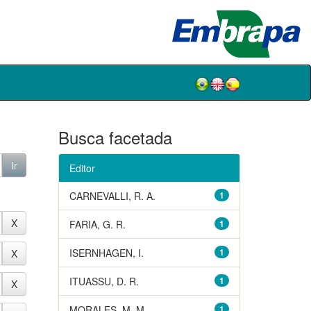
Busca facetada
Editor
CARNEVALLI, R. A.
1
FARIA, G. R.
1
ISERNHAGEN, I.
1
ITUASSU, D. R.
1
MORALES, M. M.
1