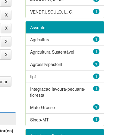
VENDRUSCULO, L. G.
1
Assunto
Agricultura
1
Agricultura Sustentável
1
Agrossilvipastoril
1
Ilpf
1
Integracao lavoura-pecuaria-
1
floresta
Mato Grosso
1
Sinop-MT
1
tor(es)