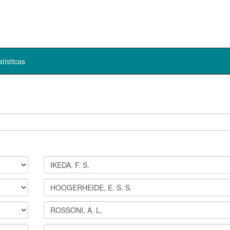
atísticas