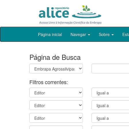
Skip
Página inicial
Navegar
Sobre
Est
navigation
Página de Busca
Filtros correntes: