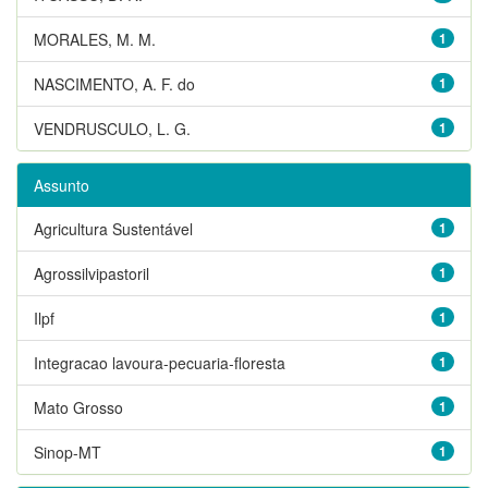
MORALES, M. M.
1
NASCIMENTO, A. F. do
1
VENDRUSCULO, L. G.
1
Assunto
Agricultura Sustentável
1
Agrossilvipastoril
1
Ilpf
1
Integracao lavoura-pecuaria-floresta
1
Mato Grosso
1
Sinop-MT
1