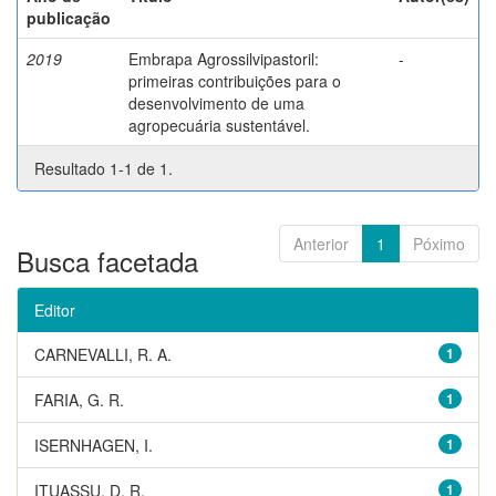
publicação
2019
Embrapa Agrossilvipastoril:
-
primeiras contribuições para o
desenvolvimento de uma
agropecuária sustentável.
Resultado 1-1 de 1.
Anterior
1
Póximo
Busca facetada
Editor
CARNEVALLI, R. A.
1
FARIA, G. R.
1
ISERNHAGEN, I.
1
ITUASSU, D. R.
1