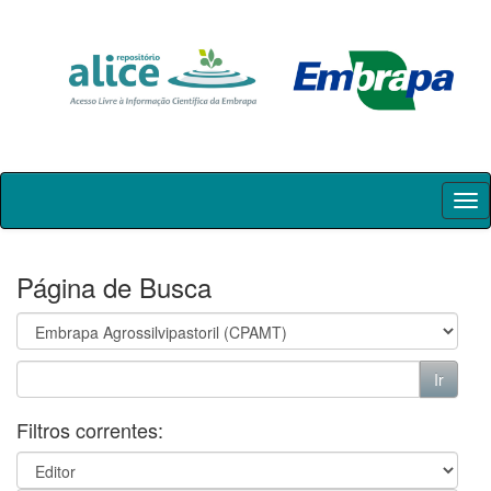
Skip
navigation
Página de Busca
Filtros correntes: