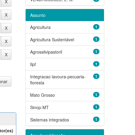
Assunto
Agricultura
1
Agricultura Sustentável
1
Agrossilvipastoril
1
Ilpf
1
Integracao lavoura-pecuaria-
1
floresta
Mato Grosso
1
Sinop-MT
1
Sistemas integrados
1
tor(es)