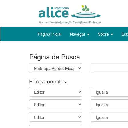
Skip
Página inicial
Navegar
Sobre
Est
navigation
Página de Busca
Filtros correntes: