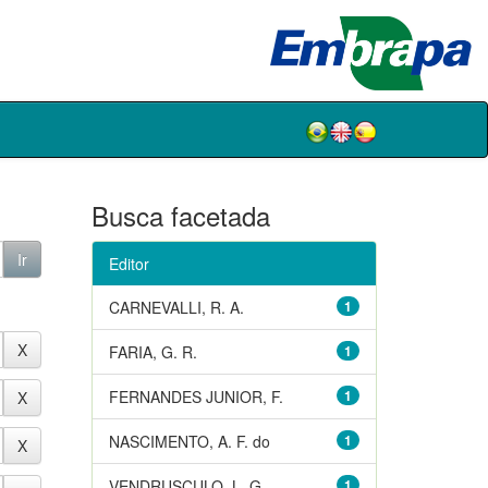
Busca facetada
Editor
CARNEVALLI, R. A.
1
FARIA, G. R.
1
FERNANDES JUNIOR, F.
1
NASCIMENTO, A. F. do
1
VENDRUSCULO, L. G.
1