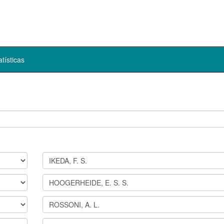
atísticas