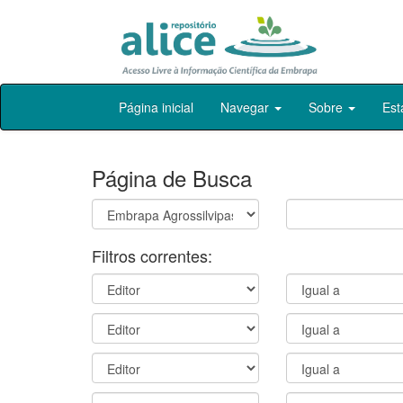
Skip
Página inicial
Navegar
Sobre
Est
navigation
Página de Busca
Filtros correntes: