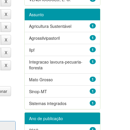
Assunto
Agricultura Sustentável
1
Agrossilvipastoril
1
Ilpf
1
Integracao lavoura-pecuaria-
1
floresta
Mato Grosso
1
Sinop-MT
1
Sistemas integrados
1
Ano de publicação
2019
1