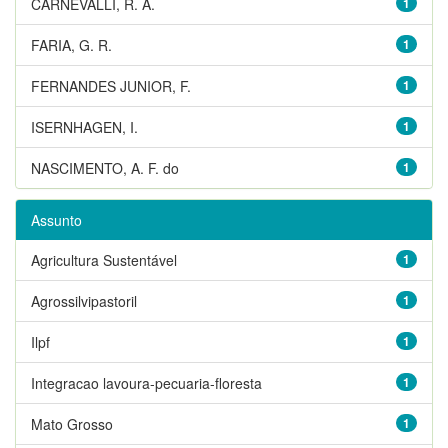
CARNEVALLI, R. A.
1
FARIA, G. R.
1
FERNANDES JUNIOR, F.
1
ISERNHAGEN, I.
1
NASCIMENTO, A. F. do
1
Assunto
Agricultura Sustentável
1
Agrossilvipastoril
1
Ilpf
1
Integracao lavoura-pecuaria-floresta
1
Mato Grosso
1