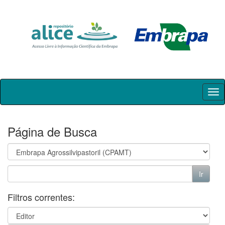
Skip
navigation
Página de Busca
Filtros correntes: