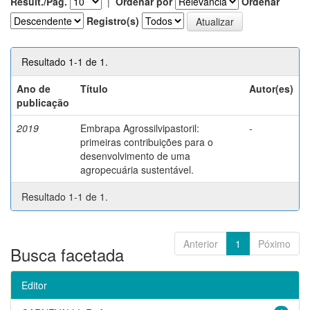
Result./Pág.
|
Ordenar por
Ordenar
Registro(s)
Resultado 1-1 de 1.
Ano de
Título
Autor(es)
publicação
2019
Embrapa Agrossilvipastoril:
-
primeiras contribuições para o
desenvolvimento de uma
agropecuária sustentável.
Resultado 1-1 de 1.
Anterior
1
Póximo
Busca facetada
Editor